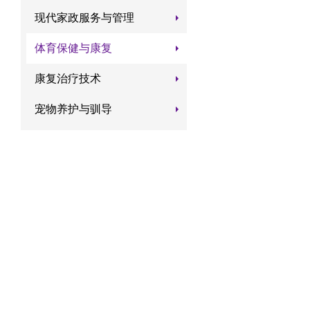
现代家政服务与管理
体育保健与康复
康复治疗技术
宠物养护与驯导