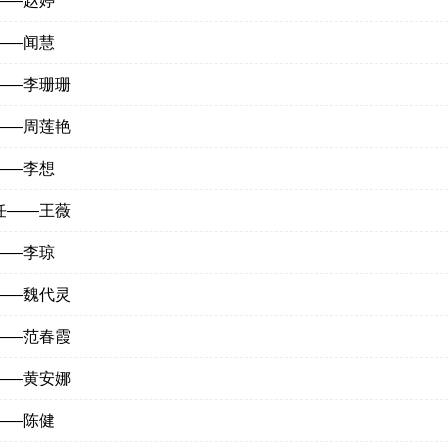
——赵婷
——闻慧
——李珊珊
——周莲艳
——李想
任——王薇
——李琼
——魏代灵
——范春霞
——黄安娜
——陈健