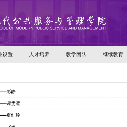
业设置
人才培养
教学团队
继续教育
——彭静
——谭雯渲
——夏红玲