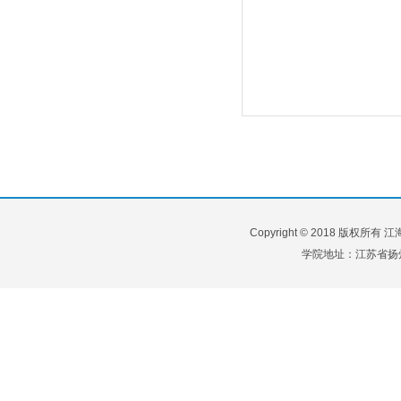
Copyright © 2018
版权所有 江
学院地址：江苏省扬州