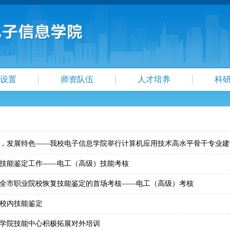
设置
师资队伍
人才培养
科
，发展特色——我校电子信息学院举行计算机应用技术高水平骨干专业建
技能鉴定工作——电工（高级）技能考核
全市职业院校恢复技能鉴定的首场考核——电工（高级）考核
校内技能鉴定
学院技能中心积极拓展对外培训