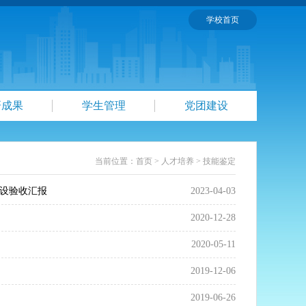
学校首页
研成果
学生管理
党团建设
当前位置：首页 > 人才培养 > 技能鉴定
设验收汇报
2023-04-03
2020-12-28
2020-05-11
2019-12-06
2019-06-26