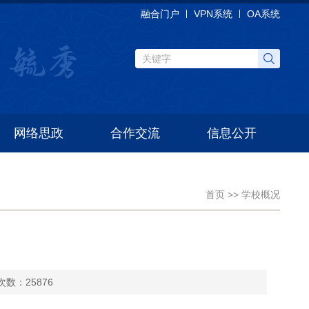
融合门户
VPN系统
OA系统
 毓秀
网络思政
合作交流
信息公开
首页 >> 学校概况
数：25876