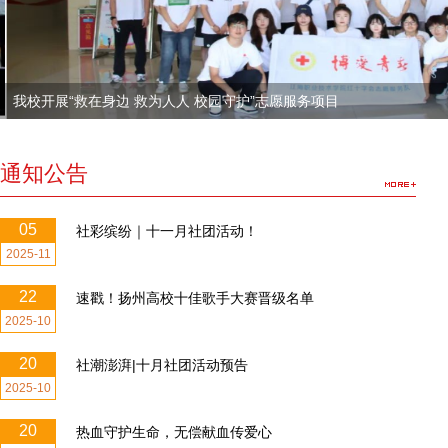
我校开展“救在身边 救为人人 校园守护”志愿服务项目
通知公告
05
社彩缤纷｜十一月社团活动！
2025-11
22
速戳！扬州高校十佳歌手大赛晋级名单
2025-10
20
社潮澎湃|十月社团活动预告
2025-10
20
热血守护生命，无偿献血传爱心