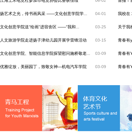
江海土木电竞社参加市电竞协会比赛获佳绩
06-02
喜报！
扬艺术之光，传书画风采 ——文化创意学院学...
04-01
我校在 
文化创意学院送“绘画”进宿舍区 ——“我和...
03-25
关于我
人文旅游学院走进扬子津幼儿园开展学雷锋活动
03-15
青春有y
文化创意学院、智能信息学院探望慰问施桥敬老...
03-09
青春有Y
优雅绽放，美丽园丁，致敬女神—机电汽车学院
03-09
青春有Y