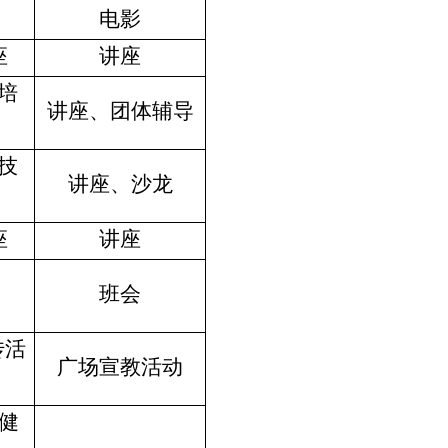
电影
座
讲座
培
讲座、团体辅导
技
讲座、沙龙
座
讲座
同
班会
传活
广场宣教活动
理健