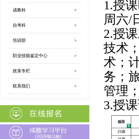
1.授课
成教科
>
周六/日
自考科
>
2.授
培训部
>
技术
职业技能鉴定中心
>
术；
政策专栏
>
务；
联系我们
>
管理
3.授