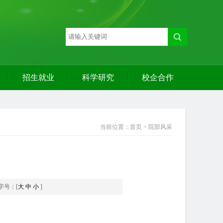
招生就业
科学研究
校企合作
当前位置：首页 > 院部风采
字号：[
大
中
小
]