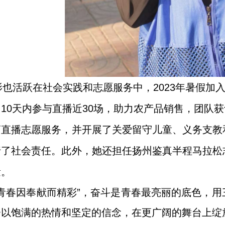
影也活跃在社会实践和志愿服务中，
2023
年暑假加
田
10
天内参与直播近
30
场，助力农产品销售，团队获
商直播志愿服务，并开展了关爱留守儿童、义务支教
行了社会责任。此外，她还担任扬州鉴真半程马拉松
量。
“青春因奉献而精彩”，奋斗是青春最亮丽的底色，
会以饱满的热情和坚定的信念，在更广阔的舞台上绽